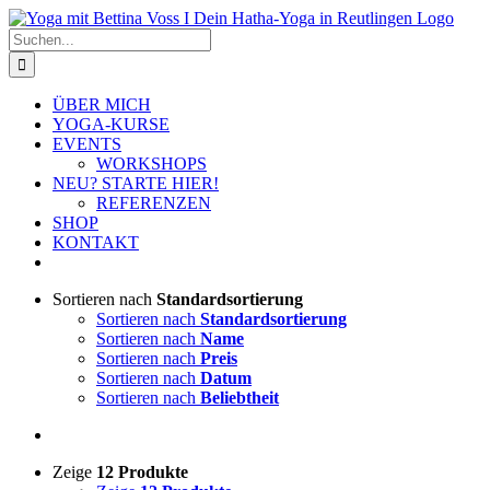
Zum
Inhalt
Suche
springen
nach:
ÜBER MICH
YOGA-KURSE
EVENTS
WORKSHOPS
NEU? STARTE HIER!
REFERENZEN
SHOP
KONTAKT
Sortieren nach
Standardsortierung
Sortieren nach
Standardsortierung
Sortieren nach
Name
Sortieren nach
Preis
Sortieren nach
Datum
Sortieren nach
Beliebtheit
Zeige
12 Produkte