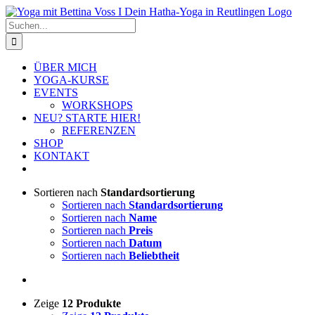
Zum
Inhalt
Suche
springen
nach:
ÜBER MICH
YOGA-KURSE
EVENTS
WORKSHOPS
NEU? STARTE HIER!
REFERENZEN
SHOP
KONTAKT
Sortieren nach
Standardsortierung
Sortieren nach
Standardsortierung
Sortieren nach
Name
Sortieren nach
Preis
Sortieren nach
Datum
Sortieren nach
Beliebtheit
Zeige
12 Produkte