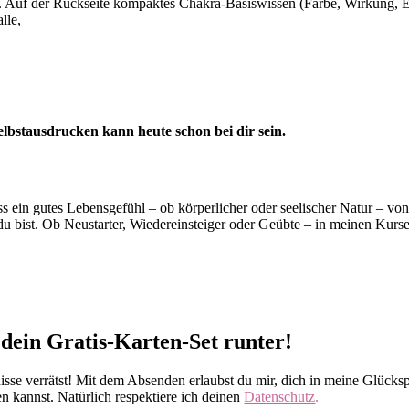
ion. Auf der Rückseite kompaktes Chakra-Basiswissen (Farbe, Wirkung, 
lle,
lbstausdrucken kann heute schon bei dir sein.
ass ein gutes Lebensgefühl – ob körperlicher oder seelischer Natur – vo
u bist. Ob Neustarter, Wiedereinsteiger oder Geübte – in meinen Kurse
 dein Gratis-Karten-Set runter!
se verrätst! Mit dem Absenden erlaubst du mir, dich in meine Glücks
 kannst. Natürlich respektiere ich deinen
Datenschutz
.