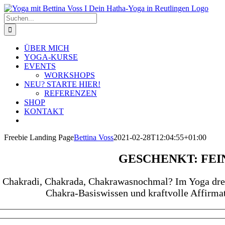
Zum
Inhalt
Suche
springen
nach:
ÜBER MICH
YOGA-KURSE
EVENTS
WORKSHOPS
NEU? STARTE HIER!
REFERENZEN
SHOP
KONTAKT
Freebie Landing Page
Bettina Voss
2021-02-28T12:04:55+01:00
GESCHENKT: FEI
Chakradi, Chakrada, Chakrawasnochmal? Im Yoga dreht
Chakra-Basiswissen und kraftvolle Affirm