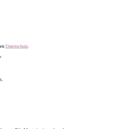
nen
Datenschutz
.
“
n.