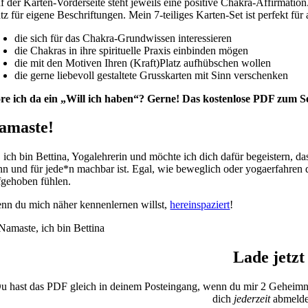
f der Karten-Vorderseite steht jeweils eine positive Chakra-Affirmat
tz für eigene Beschriftungen. Mein 7-teiliges Karten-Set ist perfekt für a
die sich für das Chakra-Grundwissen interessieren
die Chakras in ihre spirituelle Praxis einbinden mögen
die mit den Motiven Ihren (Kraft)Platz aufhübschen wollen
die gerne liebevoll gestaltete Grusskarten mit Sinn verschenken
re ich da ein „Will ich haben“? Gerne! Das kostenlose PDF zum Se
amaste!
, ich bin Bettina, Yogalehrerin und möchte ich dich dafür begeistern, d
nn und für jede*n machbar ist. Egal, wie beweglich oder yogaerfahren d
fgehoben fühlen.
nn du mich näher kennenlernen willst,
hereinspaziert
!
Lade jetzt
u hast das PDF gleich in deinem Posteingang, wenn du mir 2 Geheimnis
dich
jederzeit
abmelden